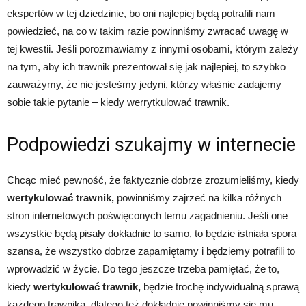
ekspertów w tej dziedzinie, bo oni najlepiej będą potrafili nam
powiedzieć, na co w takim razie powinniśmy zwracać uwagę w
tej kwestii. Jeśli porozmawiamy z innymi osobami, którym zależy
na tym, aby ich trawnik prezentował się jak najlepiej, to szybko
zauważymy, że nie jesteśmy jedyni, którzy właśnie zadajemy
sobie takie pytanie – kiedy werrytkulować trawnik.
Podpowiedzi szukajmy w internecie
Chcąc mieć pewność, że faktycznie dobrze zrozumieliśmy, kiedy
wertykulować trawnik,
powinniśmy zajrzeć na kilka różnych
stron internetowych poświęconych temu zagadnieniu. Jeśli one
wszystkie będą pisały dokładnie to samo, to będzie istniała spora
szansa, że wszystko dobrze zapamiętamy i będziemy potrafili to
wprowadzić w życie. Do tego jeszcze trzeba pamiętać, że to,
kiedy
wertykulować trawnik,
będzie trochę indywidualną sprawą
każdego trawnika, dlatego też dokładnie powinniśmy się mu