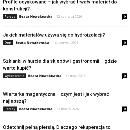
Profile ocynkowane – jak wybrać trwały materiał do
konstrukcji?
Beata Nowakowska
-
22 czerwca 2026
Porady
0
Jakich materiałów używa się do hydroizolacji?
Beata Nowakowska
-
16 czerwca 2026
Dom
0
Szklanki w hurcie dla sklepów i gastronomii – gdzie
warto kupić?
Beata Nowakowska
-
31 maja 2026
Wyposażenie
0
Wiertarka magentyczna – czym jest i jak wybrać
najlepszą?
Beata Nowakowska
-
31 marca 2026
Porady
0
Odetchnij pełną piersią. Dlaczego rekuperacja to