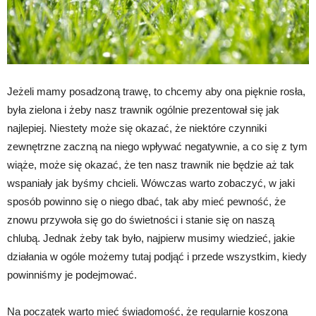
Jeżeli mamy posadzoną trawę, to chcemy aby ona pięknie rosła,
była zielona i żeby nasz trawnik ogólnie prezentował się jak
najlepiej. Niestety może się okazać, że niektóre czynniki
zewnętrzne zaczną na niego wpływać negatywnie, a co się z tym
wiąże, może się okazać, że ten nasz trawnik nie będzie aż tak
wspaniały jak byśmy chcieli. Wówczas warto zobaczyć, w jaki
sposób powinno się o niego dbać, tak aby mieć pewność, że
znowu przywoła się go do świetności i stanie się on naszą
chlubą. Jednak żeby tak było, najpierw musimy wiedzieć, jakie
działania w ogóle możemy tutaj podjąć i przede wszystkim, kiedy
powinniśmy je podejmować.
Na początek warto mieć świadomość, że regularnie koszona