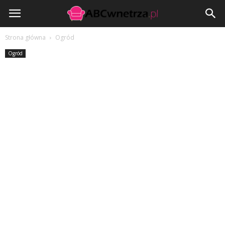
ABCwnetrza.pl
Strona główna
Ogród
Ogród