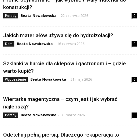
konstrukcji?
Beata Nowakowska
-
22 czerwca 2026
Porady
0
Jakich materiałów używa się do hydroizolacji?
Beata Nowakowska
-
16 czerwca 2026
Dom
0
Szklanki w hurcie dla sklepów i gastronomii – gdzie
warto kupić?
Beata Nowakowska
-
31 maja 2026
Wyposażenie
0
Wiertarka magentyczna – czym jest i jak wybrać
najlepszą?
Beata Nowakowska
-
31 marca 2026
Porady
0
Odetchnij pełną piersią. Dlaczego rekuperacja to