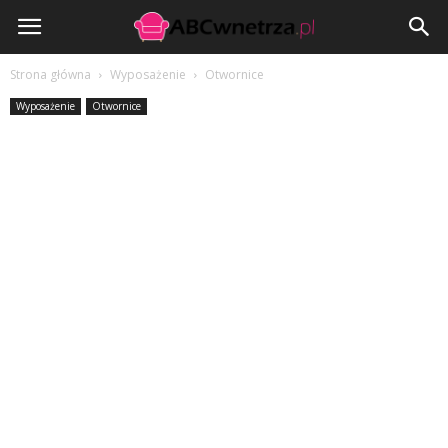
ABCwnetrza.pl
Strona główna
Wyposażenie
Otwornice
Wyposażenie
Otwornice