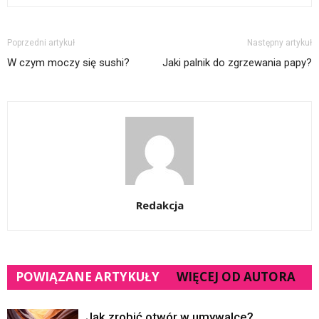
Poprzedni artykuł
Następny artykuł
W czym moczy się sushi?
Jaki palnik do zgrzewania papy?
Redakcja
POWIĄZANE ARTYKUŁY
WIĘCEJ OD AUTORA
Jak zrobić otwór w umywalce?