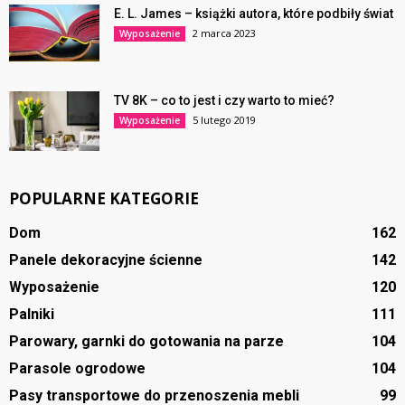
E. L. James – książki autora, które podbiły świat
2 marca 2023
Wyposażenie
TV 8K – co to jest i czy warto to mieć?
5 lutego 2019
Wyposażenie
POPULARNE KATEGORIE
Dom
162
Panele dekoracyjne ścienne
142
Wyposażenie
120
Palniki
111
Parowary, garnki do gotowania na parze
104
Parasole ogrodowe
104
Pasy transportowe do przenoszenia mebli
99