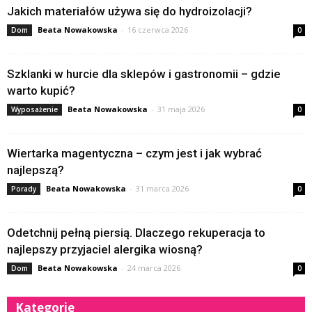
Jakich materiałów używa się do hydroizolacji?
Beata Nowakowska
-
16 czerwca 2026
Dom
0
Szklanki w hurcie dla sklepów i gastronomii – gdzie
warto kupić?
Beata Nowakowska
-
31 maja 2026
Wyposażenie
0
Wiertarka magentyczna – czym jest i jak wybrać
najlepszą?
Beata Nowakowska
-
31 marca 2026
Porady
0
Odetchnij pełną piersią. Dlaczego rekuperacja to
najlepszy przyjaciel alergika wiosną?
Beata Nowakowska
-
24 marca 2026
Dom
0
Kategorie