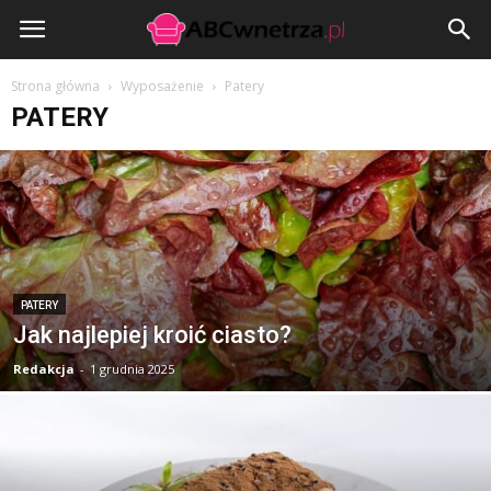
ABCwnetrza.pl
Strona główna
Wyposażenie
Patery
PATERY
PATERY
Jak najlepiej kroić ciasto?
Redakcja
-
1 grudnia 2025