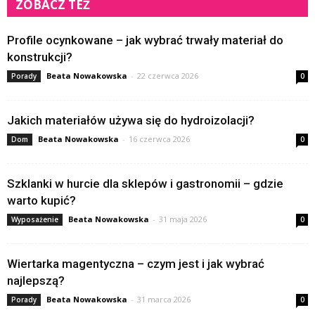
ZOBACZ TEŻ
Profile ocynkowane – jak wybrać trwały materiał do
konstrukcji?
Beata Nowakowska
-
22 czerwca 2026
Porady
0
Jakich materiałów używa się do hydroizolacji?
Beata Nowakowska
-
16 czerwca 2026
Dom
0
Szklanki w hurcie dla sklepów i gastronomii – gdzie
warto kupić?
Beata Nowakowska
-
31 maja 2026
Wyposażenie
0
Wiertarka magentyczna – czym jest i jak wybrać
najlepszą?
Beata Nowakowska
-
31 marca 2026
Porady
0