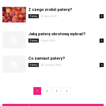
Z czego zrobić paterę?
10 lipca 2025
Patery
0
Jaką paterę obrotową wybrać?
6 lipca 2025
Patery
0
Co zamiast patery?
20 czerwca 2025
Patery
0
1
2
3