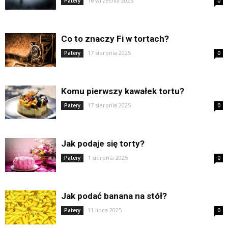
16 września 2025
Patery
0
Co to znaczy Fi w tortach?
17 sierpnia 2025
Patery
0
Komu pierwszy kawałek tortu?
17 sierpnia 2025
Patery
0
Jak podaje się torty?
1 sierpnia 2025
Patery
0
Jak podać banana na stół?
11 lipca 2025
Patery
0