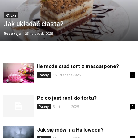
PATERY
Jak układać ciasta?
Redakcja
-
23 listopada 2025
Ile może stać tort z mascarpone?
15 listopada 2025
Patery
0
Po co jest rant do tortu?
3 listopada 2025
Patery
0
Jak się mówi na Halloween?