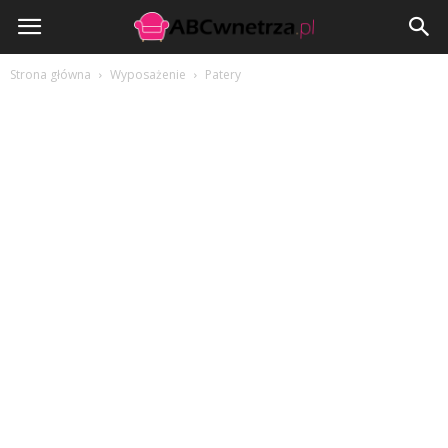
ABCwnetrza.pl
Strona główna
Wyposażenie
Patery