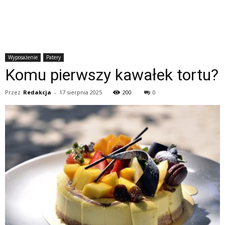
Wyposażenie
Patery
Komu pierwszy kawałek tortu?
Przez
Redakcja
-
17 sierpnia 2025
200
0