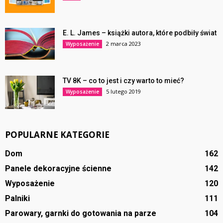
E. L. James – książki autora, które podbiły świat
2 marca 2023
Wyposażenie
TV 8K – co to jest i czy warto to mieć?
5 lutego 2019
Wyposażenie
POPULARNE KATEGORIE
Dom
162
Panele dekoracyjne ścienne
142
Wyposażenie
120
Palniki
111
Parowary, garnki do gotowania na parze
104