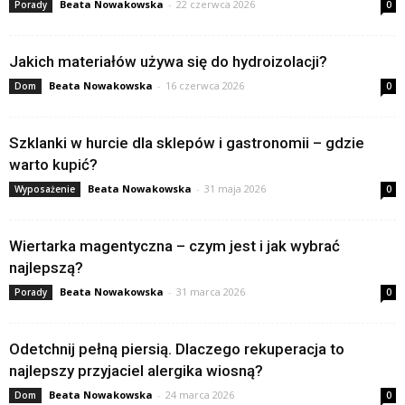
Beata Nowakowska
-
22 czerwca 2026
Porady
0
Jakich materiałów używa się do hydroizolacji?
Beata Nowakowska
-
16 czerwca 2026
Dom
0
Szklanki w hurcie dla sklepów i gastronomii – gdzie
warto kupić?
Beata Nowakowska
-
31 maja 2026
Wyposażenie
0
Wiertarka magentyczna – czym jest i jak wybrać
najlepszą?
Beata Nowakowska
-
31 marca 2026
Porady
0
Odetchnij pełną piersią. Dlaczego rekuperacja to
najlepszy przyjaciel alergika wiosną?
Beata Nowakowska
-
24 marca 2026
Dom
0