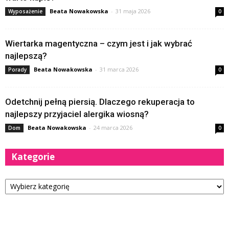
Beata Nowakowska
-
31 maja 2026
Wyposażenie
0
Wiertarka magentyczna – czym jest i jak wybrać
najlepszą?
Beata Nowakowska
-
31 marca 2026
Porady
0
Odetchnij pełną piersią. Dlaczego rekuperacja to
najlepszy przyjaciel alergika wiosną?
Beata Nowakowska
-
24 marca 2026
Dom
0
Kategorie
Kategorie