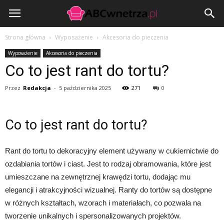
ABCwnetrza.pl
Strona główna
Wyposażenie
Akcesoria do pieczenia
Wyposażenie
Akcesoria do pieczenia
Co to jest rant do tortu?
Przez
Redakcja
-
5 października 2025
271
0
Co to jest rant do tortu?
Rant do tortu to dekoracyjny element używany w cukiernictwie do
ozdabiania tortów i ciast. Jest to rodzaj obramowania, które jest
umieszczane na zewnętrznej krawędzi tortu, dodając mu
elegancji i atrakcyjności wizualnej. Ranty do tortów są dostępne
w różnych kształtach, wzorach i materiałach, co pozwala na
tworzenie unikalnych i spersonalizowanych projektów.