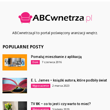
ABCwnetrza.pl to portal poświęcony aranżacji wnętrz.
POPULARNE POSTY
Pomaluj mieszkanie z aplikacją
7 czerwca 2016
Dom
E. L. James – książki autora, które podbiły świat
2 marca 2023
Wyposażenie
TV 8K – co to jest i czy warto to mieć?
5 lutego 2019
Wyposażenie