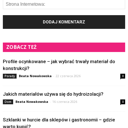
ZOBACZ TEŻ
Profile ocynkowane – jak wybrać trwały materiał do
konstrukcji?
Beata Nowakowska
-
22 czerwca 2026
Porady
0
Jakich materiałów używa się do hydroizolacji?
Beata Nowakowska
-
16 czerwca 2026
Dom
0
Szklanki w hurcie dla sklepów i gastronomii – gdzie
warto kupić?