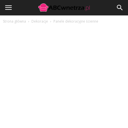
ABCwnetrza.pl
Strona główna
Dekoracje
Panele dekoracyjne ścienne