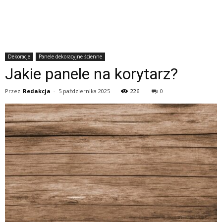
Dekoracje
Panele dekoracyjne ścienne
Jakie panele na korytarz?
Przez
Redakcja
-
5 października 2025
226
0