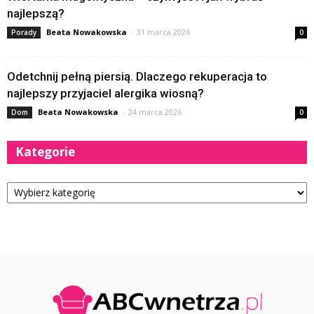
najlepszą?
Beata Nowakowska
-
31 marca 2026
Porady
0
Odetchnij pełną piersią. Dlaczego rekuperacja to
najlepszy przyjaciel alergika wiosną?
Beata Nowakowska
-
24 marca 2026
Dom
0
Kategorie
Kategorie