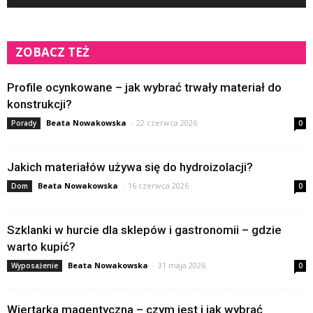
ZOBACZ TEŻ
Profile ocynkowane – jak wybrać trwały materiał do
konstrukcji?
Beata Nowakowska
-
22 czerwca 2026
Porady
0
Jakich materiałów używa się do hydroizolacji?
Beata Nowakowska
-
16 czerwca 2026
Dom
0
Szklanki w hurcie dla sklepów i gastronomii – gdzie
warto kupić?
Beata Nowakowska
-
31 maja 2026
Wyposażenie
0
Wiertarka magentyczna – czym jest i jak wybrać