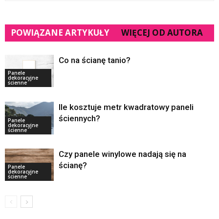
POWIĄZANE ARTYKUŁY
WIĘCEJ OD AUTORA
Co na ścianę tanio?
Panele
dekoracyjne
ścienne
Ile kosztuje metr kwadratowy paneli
ściennych?
Panele
dekoracyjne
ścienne
Czy panele winylowe nadają się na
ścianę?
Panele
dekoracyjne
ścienne