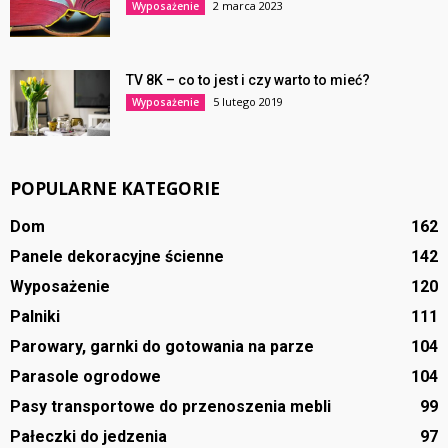
2 marca 2023
Wyposażenie
TV 8K – co to jest i czy warto to mieć?
5 lutego 2019
Wyposażenie
POPULARNE KATEGORIE
Dom
162
Panele dekoracyjne ścienne
142
Wyposażenie
120
Palniki
111
Parowary, garnki do gotowania na parze
104
Parasole ogrodowe
104
Pasy transportowe do przenoszenia mebli
99
Pałeczki do jedzenia
97