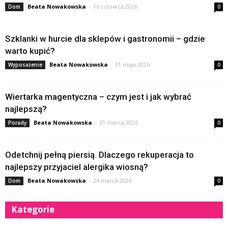
Beata Nowakowska
-
16 czerwca 2026
Dom
0
Szklanki w hurcie dla sklepów i gastronomii – gdzie
warto kupić?
Beata Nowakowska
-
31 maja 2026
Wyposażenie
0
Wiertarka magentyczna – czym jest i jak wybrać
najlepszą?
Beata Nowakowska
-
31 marca 2026
Porady
0
Odetchnij pełną piersią. Dlaczego rekuperacja to
najlepszy przyjaciel alergika wiosną?
Beata Nowakowska
-
24 marca 2026
Dom
0
Kategorie