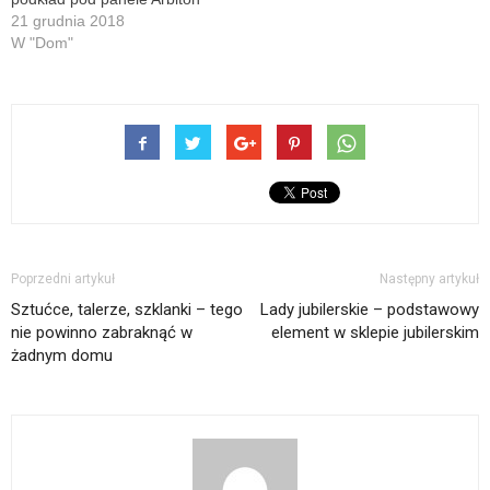
21 grudnia 2018
W "Dom"
Poprzedni artykuł
Następny artykuł
Sztućce, talerze, szklanki – tego
Lady jubilerskie – podstawowy
nie powinno zabraknąć w
element w sklepie jubilerskim
żadnym domu