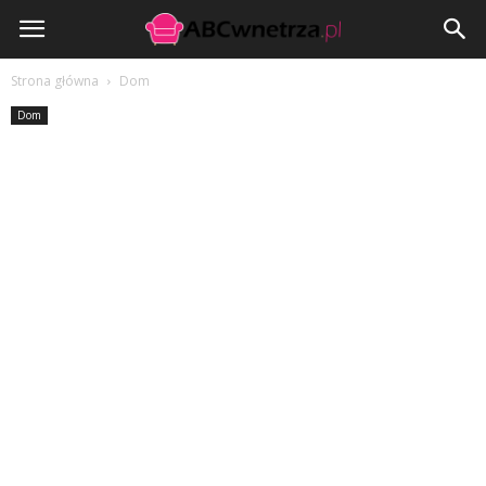
ABCwnetrza.pl
Strona główna
Dom
Dom