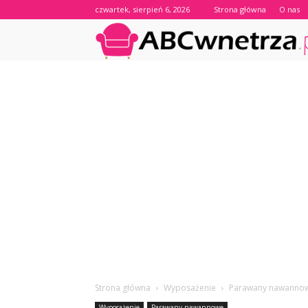
czwartek, sierpień 6, 2026
Strona główna
O nas
Strona główna
Wyposażenie
Parawany nawanno
Wyposażenie
Parawany nawannowe