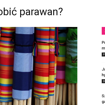
obić parawan?
P
m
P
J
h
D
S
g