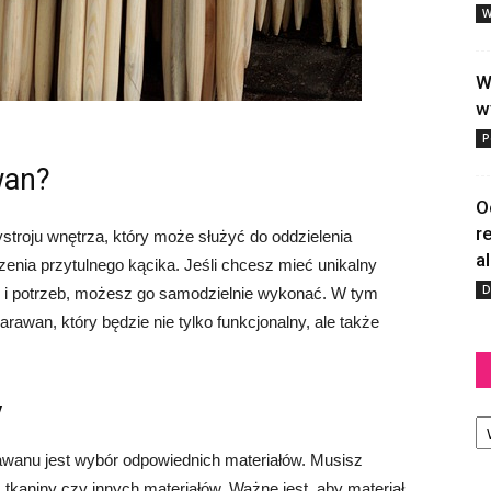
W
W
w
P
wan?
O
r
stroju wnętrza, który może służyć do oddzielenia
a
zenia przytulnego kącika. Jeśli chcesz mieć unikalny
D
lu i potrzeb, możesz go samodzielnie wykonać. W tym
arawan, który będzie nie tylko funkcjonalny, ale także
y
Ka
wanu jest wybór odpowiednich materiałów. Musisz
kaniny czy innych materiałów. Ważne jest, aby materiał