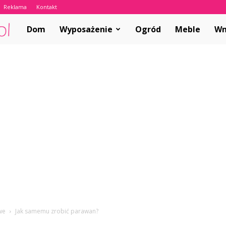
Reklama
Kontakt
ABCwnetrza.pl
Dom
Wyposażenie
Ogród
Meble
Wn
we
Jak samemu zrobić parawan?