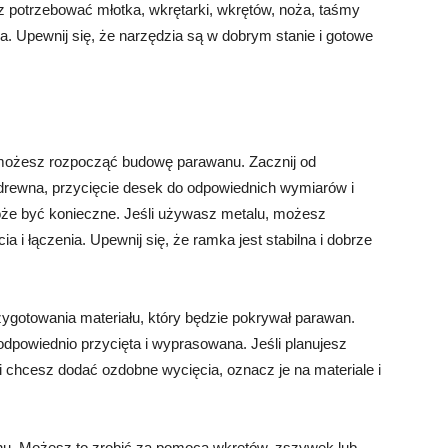
 potrzebować młotka, wkrętarki, wkrętów, noża, taśmy
wna. Upewnij się, że narzędzia są w dobrym stanie i gotowe
 możesz rozpocząć budowę parawanu. Zacznij od
drewna, przycięcie desek do odpowiednich wymiarów i
oże być konieczne. Jeśli używasz metalu, możesz
a i łączenia. Upewnij się, że ramka jest stabilna i dobrze
gotowania materiału, który będzie pokrywał parawan.
 odpowiednio przycięta i wyprasowana. Jeśli planujesz
li chcesz dodać ozdobne wycięcia, oznacz je na materiale i
nu. Możesz to zrobić za pomocą wkrętów, zszywek lub