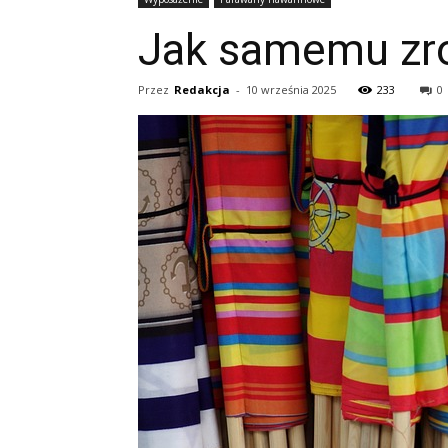
Jak samemu zr
Przez
Redakcja
-
10 września 2025
233
0