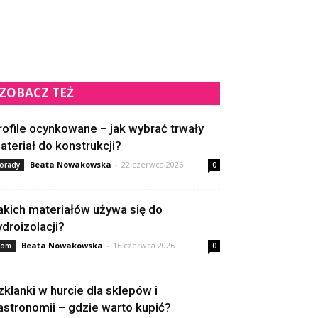
ZOBACZ TEŻ
rofile ocynkowane – jak wybrać trwały
ateriał do konstrukcji?
Beata Nowakowska
-
22 czerwca 2026
orady
0
akich materiałów używa się do
ydroizolacji?
Beata Nowakowska
-
16 czerwca 2026
om
0
zklanki w hurcie dla sklepów i
astronomii – gdzie warto kupić?