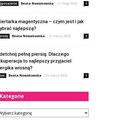
Beata Nowakowska
-
31 maja 2026
yposażenie
0
iertarka magentyczna – czym jest i jak
ybrać najlepszą?
Beata Nowakowska
-
31 marca 2026
orady
0
detchnij pełną piersią. Dlaczego
ekuperacja to najlepszy przyjaciel
lergika wiosną?
Beata Nowakowska
-
24 marca 2026
om
0
Kategorie
tegorie