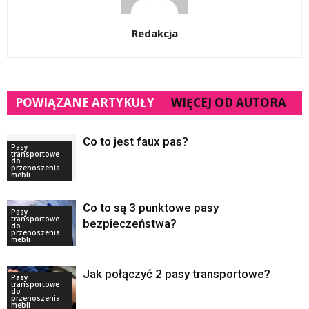
Redakcja
POWIĄZANE ARTYKUŁY
WIĘCEJ OD AUTORA
Co to jest faux pas?
Pasy
transportowe
do
przenoszenia
mebli
Co to są 3 punktowe pasy
Pasy
transportowe
bezpieczeństwa?
do
przenoszenia
mebli
Jak połączyć 2 pasy transportowe?
Pasy
transportowe
do
przenoszenia
mebli