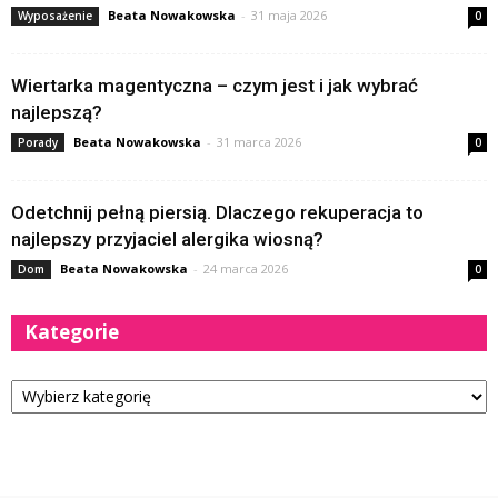
Beata Nowakowska
-
31 maja 2026
Wyposażenie
0
Wiertarka magentyczna – czym jest i jak wybrać
najlepszą?
Beata Nowakowska
-
31 marca 2026
Porady
0
Odetchnij pełną piersią. Dlaczego rekuperacja to
najlepszy przyjaciel alergika wiosną?
Beata Nowakowska
-
24 marca 2026
Dom
0
Kategorie
Kategorie