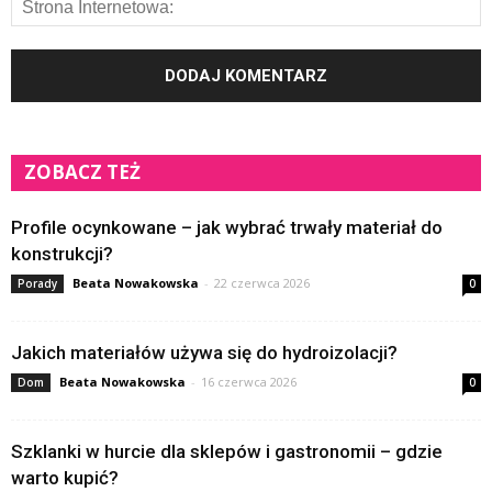
ZOBACZ TEŻ
Profile ocynkowane – jak wybrać trwały materiał do
konstrukcji?
Beata Nowakowska
-
22 czerwca 2026
Porady
0
Jakich materiałów używa się do hydroizolacji?
Beata Nowakowska
-
16 czerwca 2026
Dom
0
Szklanki w hurcie dla sklepów i gastronomii – gdzie
warto kupić?