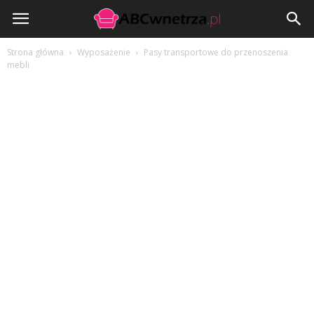
ABCwnetrza.pl
Strona główna
Wyposażenie
Pasy transportowe do przenoszenia
mebli