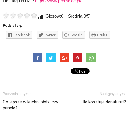
Link tagu HTML:
https://www.promnice.pl/
[Głosów:0 Średnia:0/5]
Podziel się:
Facebook
Twitter
Google
Drukuj
Poprzedni artykuł
Następny artykuł
Co lepsze w kuchni płytki czy
Ile kosztuje denaturat?
panele?