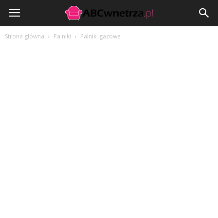
ABCwnetrza.pl
Strona główna
Palniki
Palniki gazowe