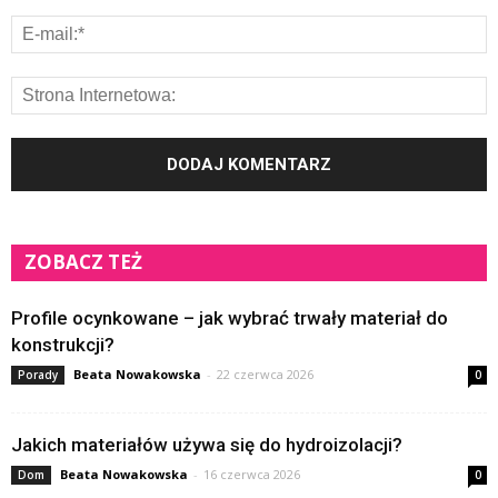
ZOBACZ TEŻ
Profile ocynkowane – jak wybrać trwały materiał do
konstrukcji?
Beata Nowakowska
-
22 czerwca 2026
Porady
0
Jakich materiałów używa się do hydroizolacji?
Beata Nowakowska
-
16 czerwca 2026
Dom
0