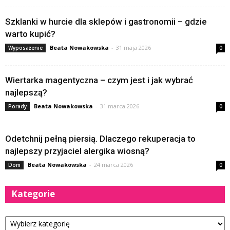
Szklanki w hurcie dla sklepów i gastronomii – gdzie
warto kupić?
Beata Nowakowska
-
31 maja 2026
Wyposażenie
0
Wiertarka magentyczna – czym jest i jak wybrać
najlepszą?
Beata Nowakowska
-
31 marca 2026
Porady
0
Odetchnij pełną piersią. Dlaczego rekuperacja to
najlepszy przyjaciel alergika wiosną?
Beata Nowakowska
-
24 marca 2026
Dom
0
Kategorie
Kategorie