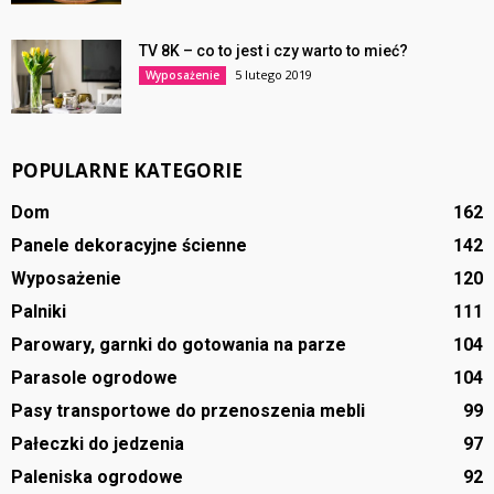
TV 8K – co to jest i czy warto to mieć?
5 lutego 2019
Wyposażenie
POPULARNE KATEGORIE
Dom
162
Panele dekoracyjne ścienne
142
Wyposażenie
120
Palniki
111
Parowary, garnki do gotowania na parze
104
Parasole ogrodowe
104
Pasy transportowe do przenoszenia mebli
99
Pałeczki do jedzenia
97
Paleniska ogrodowe
92