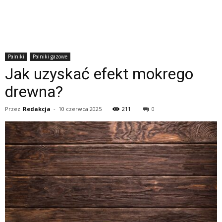
Palniki
Palniki gazowe
Jak uzyskać efekt mokrego
drewna?
Przez
Redakcja
-
10 czerwca 2025
211
0