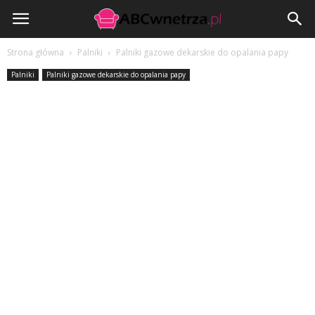
ABCwnetrza.pl
Strona główna
Palniki
Palniki gazowe dekarskie do opalania papy
Palniki
Palniki gazowe dekarskie do opalania papy