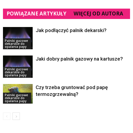
POWIĄZANE ARTYKUŁY
WIĘCEJ OD AUTORA
Jak podłączyć palnik dekarski?
Palniki gazowe
dekarskie do
opalania papy
Jaki dobry palnik gazowy na kartusze?
Palniki gazowe
dekarskie do
opalania papy
Czy trzeba gruntować pod papę
termozgrzewalną?
Palniki gazowe
dekarskie do
opalania papy