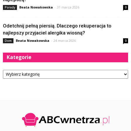
Beata Nowakowska
-
31 marca 2026
Porady
0
Odetchnij pełną piersią. Dlaczego rekuperacja to
najlepszy przyjaciel alergika wiosną?
Beata Nowakowska
-
24 marca 2026
Dom
0
Kategorie
Kategorie