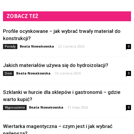
ZOBACZ TEŻ
Profile ocynkowane – jak wybrać trwały materiał do
konstrukcji?
Beata Nowakowska
-
22 czerwca 2026
Porady
0
Jakich materiałów używa się do hydroizolacji?
Beata Nowakowska
-
16 czerwca 2026
Dom
0
Szklanki w hurcie dla sklepów i gastronomii – gdzie
warto kupić?
Beata Nowakowska
-
31 maja 2026
Wyposażenie
0
Wiertarka magentyczna – czym jest i jak wybrać
najlepszą?