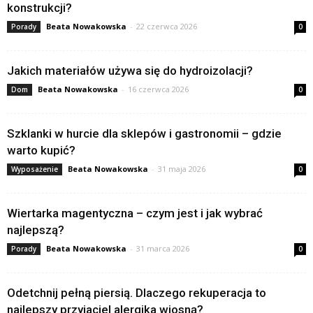
konstrukcji?
Beata Nowakowska
-
22 czerwca 2026
Porady
0
Jakich materiałów używa się do hydroizolacji?
Beata Nowakowska
-
16 czerwca 2026
Dom
0
Szklanki w hurcie dla sklepów i gastronomii – gdzie
warto kupić?
Beata Nowakowska
-
31 maja 2026
Wyposażenie
0
Wiertarka magentyczna – czym jest i jak wybrać
najlepszą?
Beata Nowakowska
-
31 marca 2026
Porady
0
Odetchnij pełną piersią. Dlaczego rekuperacja to
najlepszy przyjaciel alergika wiosną?