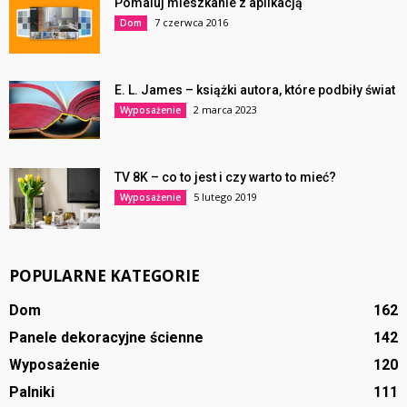
Pomaluj mieszkanie z aplikacją
7 czerwca 2016
Dom
E. L. James – książki autora, które podbiły świat
2 marca 2023
Wyposażenie
TV 8K – co to jest i czy warto to mieć?
5 lutego 2019
Wyposażenie
POPULARNE KATEGORIE
Dom
162
Panele dekoracyjne ścienne
142
Wyposażenie
120
Palniki
111