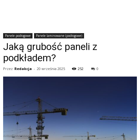
Panele podłogowe
Panele laminowane (podłogowe)
Jaką grubość paneli z
podkładem?
Przez
Redakcja
-
20 września 2025
252
0