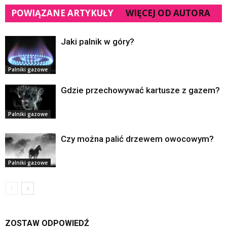
POWIĄZANE ARTYKUŁY
WIĘCEJ OD AUTORA
Jaki palnik w góry?
Palniki gazowe
Gdzie przechowywać kartusze z gazem?
Palniki gazowe
Czy można palić drzewem owocowym?
Palniki gazowe
ZOSTAW ODPOWIEDŹ