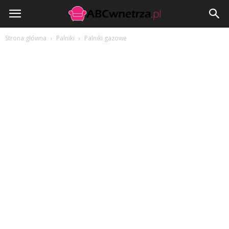
ABCwnetrza.pl
Strona główna
Palniki
Palniki gazowe