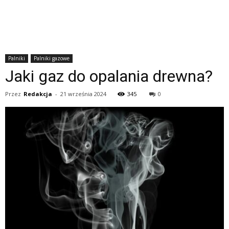
Palniki
Palniki gazowe
Jaki gaz do opalania drewna?
Przez
Redakcja
-
21 września 2024
345
0