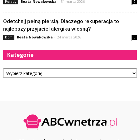
Beata Nowakowska
-
31 marca 2026
Porady
0
Odetchnij pełną piersią. Dlaczego rekuperacja to
najlepszy przyjaciel alergika wiosną?
Beata Nowakowska
-
24 marca 2026
Dom
0
Kategorie
Kategorie