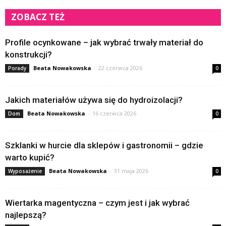
ZOBACZ TEŻ
Profile ocynkowane – jak wybrać trwały materiał do
konstrukcji?
Beata Nowakowska
-
22 czerwca 2026
Porady
0
Jakich materiałów używa się do hydroizolacji?
Beata Nowakowska
-
16 czerwca 2026
Dom
0
Szklanki w hurcie dla sklepów i gastronomii – gdzie
warto kupić?
Beata Nowakowska
-
31 maja 2026
Wyposażenie
0
Wiertarka magentyczna – czym jest i jak wybrać
najlepszą?