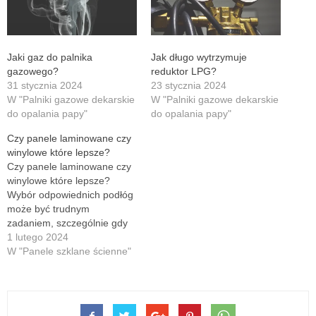
Jaki gaz do palnika
Jak długo wytrzymuje
gazowego?
reduktor LPG?
31 stycznia 2024
23 stycznia 2024
W "Palniki gazowe dekarskie
W "Palniki gazowe dekarskie
do opalania papy"
do opalania papy"
Czy panele laminowane czy
winylowe które lepsze?
Czy panele laminowane czy
winylowe które lepsze?
Wybór odpowiednich podłóg
może być trudnym
zadaniem, szczególnie gdy
na rynku dostępnych jest
1 lutego 2024
wiele różnych opcji. Dwie
W "Panele szklane ścienne"
popularne opcje to panele
laminowane i winylowe. Ale
które z nich są lepsze? W
tym artykule przyjrzymy się