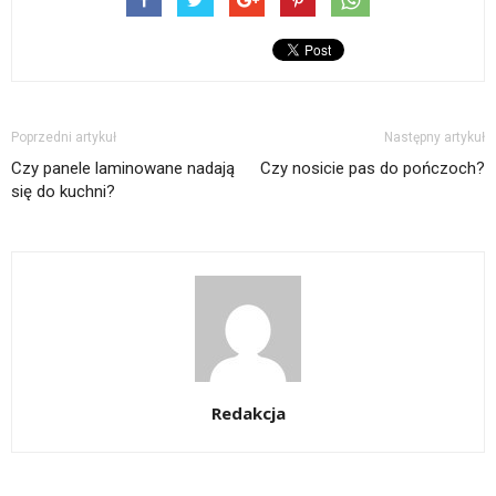
bliżej tym dwóm rodzajom
podłóg i porównamy ich…
Poprzedni artykuł
Następny artykuł
Czy panele laminowane nadają
Czy nosicie pas do pończoch?
się do kuchni?
Redakcja