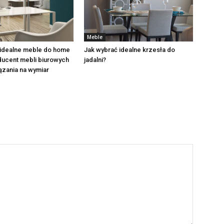
Meble
 idealne meble do home
Jak wybrać idealne krzesła do
ducent mebli biurowych
jadalni?
ązania na wymiar