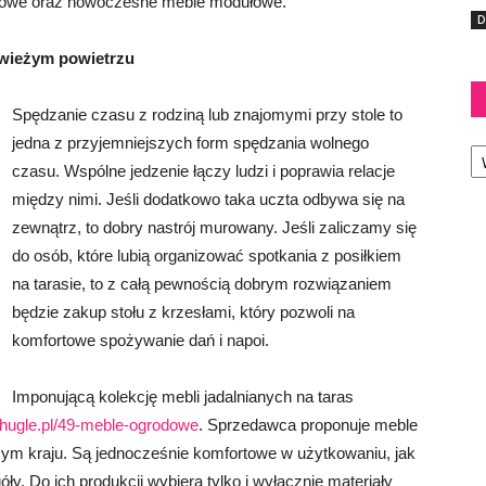
kowe oraz nowoczesne meble modułowe.
D
świeżym powietrzu
Spędzanie czasu z rodziną lub znajomymi przy stole to
Ka
jedna z przyjemniejszych form spędzania wolnego
czasu. Wspólne jedzenie łączy ludzi i poprawia relacje
między nimi. Jeśli dodatkowo taka uczta odbywa się na
zewnątrz, to dobry nastrój murowany. Jeśli zaliczamy się
do osób, które lubią organizować spotkania z posiłkiem
na tarasie, to z całą pewnością dobrym rozwiązaniem
będzie zakup stołu z krzesłami, który pozwoli na
komfortowe spożywanie dań i napoi.
Imponującą kolekcję mebli jadalnianych na taras
//hugle.pl/49-meble-ogrodowe
. Sprzedawca proponuje meble
ym kraju. Są jednocześnie komfortowe w użytkowaniu, jak
óły. Do ich produkcji wybiera tylko i wyłącznie materiały