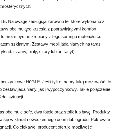
tmosferycznych.
üGLE. Na uwagę zasługują zarówno te, które wykonano z
tawy obejmujące krzesła z poprawiającymi komfort
u, to może być on zrobiony z tego samego materiału co
latem szklanym. Zestawy mebli jadalnianych na taras
kład: czarny, biały, szary lub antracyt).
ypoczynkowe HüGLE. Jeśli tylko mamy taką możliwość, to
o zestaw jadalniany, jak i wypoczynkowy. Takie połączenie
dej sytuacji.
obejmuje sofę, dwa fotele oraz stolik lub ławę. Produkty
ą się w klimat nowoczesnego domu lub ogrodu. Pokrowce
ęgnacji. Co ciekawe, producent oferuje możliwość