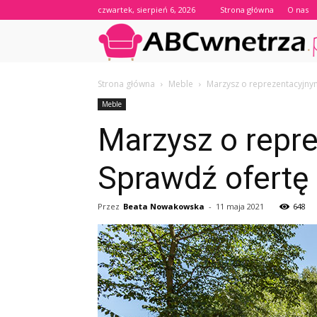
czwartek, sierpień 6, 2026
Strona główna
O nas
Strona główna
Meble
Marzysz o reprezentacyjny
Meble
Marzysz o repr
Sprawdź ofertę
Przez
Beata Nowakowska
-
11 maja 2021
648