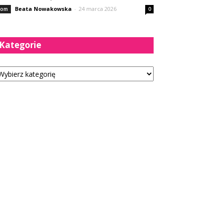
Beata Nowakowska
-
24 marca 2026
om
0
Kategorie
tegorie