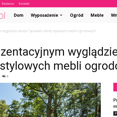
Reklama
Kontakt
ABCwnetrza.pl
Dom
Wyposażenie
Ogród
Meble
Wn
m wyglądzie tarasu? Sprawdź ofertę stylowych mebli ogrodowych
ezentacyjnym wyglądzie
 stylowych mebli ogro
0
P
m
P