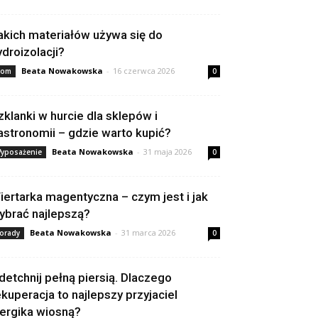
akich materiałów używa się do
ydroizolacji?
Beata Nowakowska
-
16 czerwca 2026
om
0
zklanki w hurcie dla sklepów i
astronomii – gdzie warto kupić?
Beata Nowakowska
-
31 maja 2026
yposażenie
0
iertarka magentyczna – czym jest i jak
ybrać najlepszą?
Beata Nowakowska
-
31 marca 2026
orady
0
detchnij pełną piersią. Dlaczego
ekuperacja to najlepszy przyjaciel
lergika wiosną?