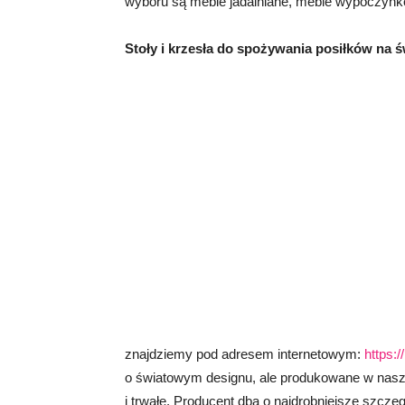
wyboru są meble jadalniane, meble wypoczyn
Stoły i krzesła do spożywania posiłków na 
znajdziemy pod adresem internetowym:
https:
o światowym designu, ale produkowane w nasz
i trwałe. Producent dba o najdrobniejsze szczeg