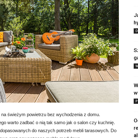
J
h
D
S
g
W
W
w
P
ć na świeżym powietrzu bez wychodzenia z domu.
O
tego warto zadbać o nią tak samo jak o salon czy kuchnię.
r
 dopasowanych do naszych potrzeb mebli tarasowych. Do
a