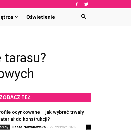
ętrza
Oświetlenie
 tarasu?
dowych
ZOBACZ TEŻ
rofile ocynkowane – jak wybrać trwały
ateriał do konstrukcji?
Beata Nowakowska
-
22 czerwca 2026
orady
0