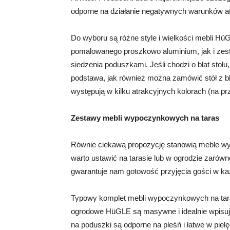
odporne na działanie negatywnych warunków a
Do wyboru są różne style i wielkości mebli H
pomalowanego proszkowo aluminium, jak i zes
siedzenia poduszkami. Jeśli chodzi o blat stoł
podstawa, jak również można zamówić stół z b
występują w kilku atrakcyjnych kolorach (na przy
Zestawy mebli wypoczynkowych na taras
Równie ciekawą propozycję stanowią meble w
warto ustawić na tarasie lub w ogrodzie zarówn
gwarantuje nam gotowość przyjęcia gości w każ
Typowy komplet mebli wypoczynkowych na taras 
ogrodowe HüGLE są masywne i idealnie wpisuj
na poduszki są odporne na pleśń i łatwe w piel