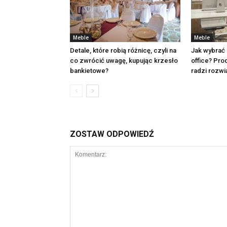
Meble
Meble
Detale, które robią różnicę, czyli na
Jak wybrać
co zwrócić uwagę, kupując krzesło
office? Pro
bankietowe?
radzi rozwi
ZOSTAW ODPOWIEDŹ