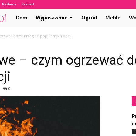
Reklama
Kontakt
ABCwnetrza.pl
Dom
Wyposażenie
Ogród
Meble
Wn
grzewać dom? Przegląd popularnych opcji
owe – czym ogrzewać 
ji
0
P
m
P