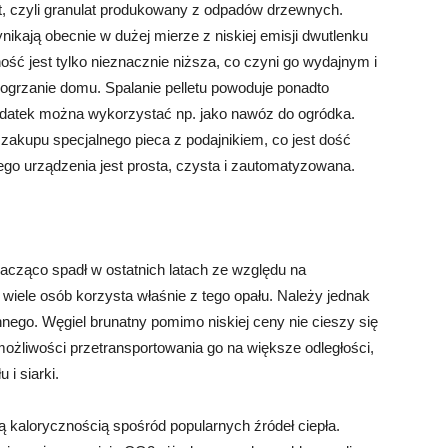
et, czyli granulat produkowany z odpadów drzewnych.
nikają obecnie w dużej mierze z niskiej emisji dwutlenku
ść jest tylko nieznacznie niższa, co czyni go wydajnym i
rzanie domu. Spalanie pelletu powoduje ponadto
 dodatek można wykorzystać np. jako nawóz do ogródka.
akupu specjalnego pieca z podajnikiem, co jest dość
go urządzenia jest prosta, czysta i zautomatyzowana.
ząco spadł w ostatnich latach ze względu na
l wiele osób korzysta właśnie z tego opału. Należy jednak
nego. Węgiel brunatny pomimo niskiej ceny nie cieszy się
żliwości przetransportowania go na większe odległości,
i siarki.
ą kalorycznością spośród popularnych źródeł ciepła.