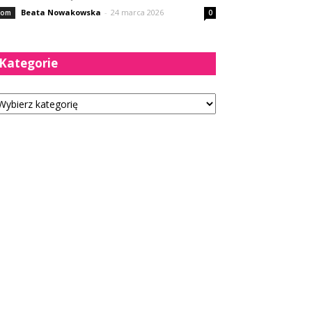
Beata Nowakowska
-
24 marca 2026
om
0
Kategorie
tegorie