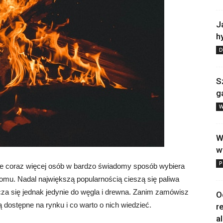
J
h
D
S
g
W
W
w
P
e coraz więcej osób w bardzo świadomy sposób wybiera
omu. Nadal największą popularnością cieszą się paliwa
icza się jednak jedynie do węgla i drewna. Zanim zamówisz
O
ą dostępne na rynku i co warto o nich wiedzieć.
r
a