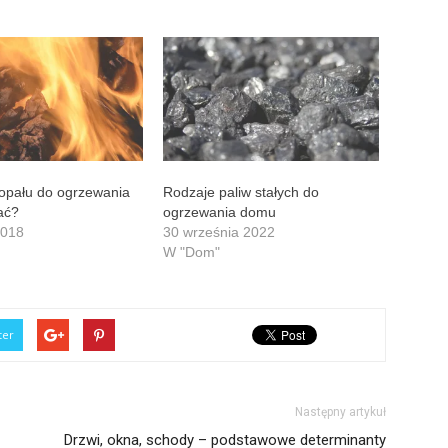
 opału do ogrzewania
Rodzaje paliw stałych do
ać?
ogrzewania domu
2018
30 września 2022
W "Dom"
ter
Następny artykuł
Drzwi, okna, schody – podstawowe determinanty