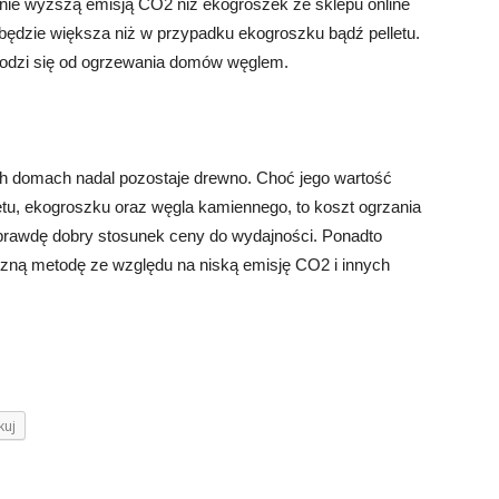
znie wyższą emisją CO2 niż ekogroszek ze sklepu online
ędzie większa niż w przypadku ekogroszku bądź pelletu.
hodzi się od ogrzewania domów węglem.
ch domach nadal pozostaje drewno. Choć jego wartość
letu, ekogroszku oraz węgla kamiennego, to koszt ogrzania
prawdę dobry stosunek ceny do wydajności. Ponadto
czną metodę ze względu na niską emisję CO2 i innych
kuj