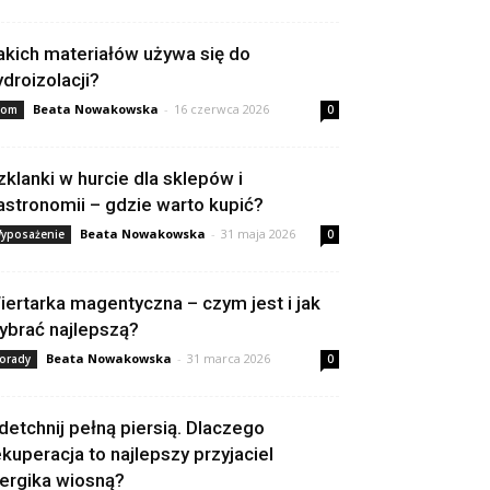
akich materiałów używa się do
ydroizolacji?
Beata Nowakowska
-
16 czerwca 2026
om
0
zklanki w hurcie dla sklepów i
astronomii – gdzie warto kupić?
Beata Nowakowska
-
31 maja 2026
yposażenie
0
iertarka magentyczna – czym jest i jak
ybrać najlepszą?
Beata Nowakowska
-
31 marca 2026
orady
0
detchnij pełną piersią. Dlaczego
ekuperacja to najlepszy przyjaciel
lergika wiosną?