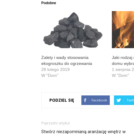
Podobne
Zalety i wady stosowania
Jaki rodzaj
ekogroszku do ogrzewania
domu wybr
28 lutego 2019
1 sierpnia 
W "Dom"
W "Dom"
PODZIEL SIĘ
Facebook
Twit
Poprzedni artykuł
Stwórz niezapomnianą aranżację wnętrz w