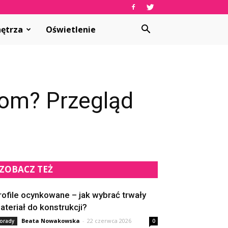
ętrza
Oświetlenie
dom? Przegląd
ZOBACZ TEŻ
rofile ocynkowane – jak wybrać trwały
ateriał do konstrukcji?
Beata Nowakowska
-
22 czerwca 2026
orady
0