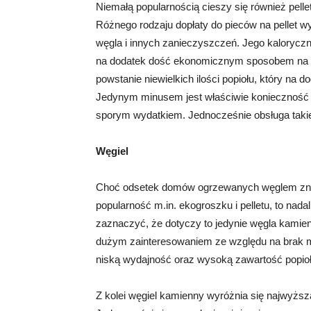
Niemałą popularnością cieszy się również pell
Różnego rodzaju dopłaty do pieców na pellet wy
węgla i innych zanieczyszczeń. Jego kaloryczno
na dodatek dość ekonomicznym sposobem na og
powstanie niewielkich ilości popiołu, który na
Jedynym minusem jest właściwie konieczność z
sporym wydatkiem. Jednocześnie obsługa takie
Węgiel
Choć odsetek domów ogrzewanych węglem znac
popularność m.in. ekogroszku i pelletu, to nada
zaznaczyć, że dotyczy to jedynie węgla kamien
dużym zainteresowaniem ze względu na brak mo
niską wydajność oraz wysoką zawartość popiołu 
Z kolei węgiel kamienny wyróżnia się najwyższ