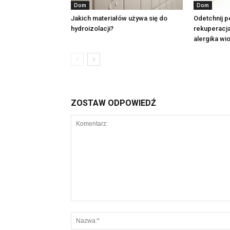
Dom
Dom
Jakich materiałów używa się do
Odetchnij p
hydroizolacji?
rekuperacja
alergika wi
ZOSTAW ODPOWIEDŹ