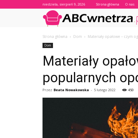
niedziela, sierpień 9, 2026
Strona główna
O nas
Strona główna
Dom
Materiały opałowe – czym o
Dom
Materiały opał
popularnych opc
Przez
Beata Nowakowska
-
5 lutego 2022
450