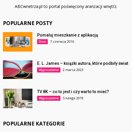
ABCwnetrza.pl to portal poświęcony aranżacji wnętrz.
POPULARNE POSTY
Pomaluj mieszkanie z aplikacją
7 czerwca 2016
Dom
E. L. James – książki autora, które podbiły świat
2 marca 2023
Wyposażenie
TV 8K – co to jest i czy warto to mieć?
5 lutego 2019
Wyposażenie
POPULARNE KATEGORIE