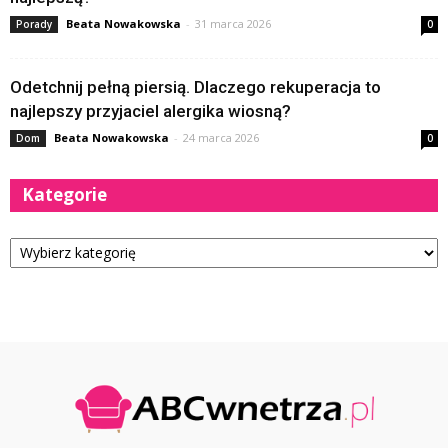
Beata Nowakowska
-
31 marca 2026
Porady
0
Odetchnij pełną piersią. Dlaczego rekuperacja to
najlepszy przyjaciel alergika wiosną?
Beata Nowakowska
-
24 marca 2026
Dom
0
Kategorie
Kategorie