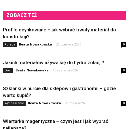
ZOBACZ TEŻ
Profile ocynkowane – jak wybrać trwały materiał do
konstrukcji?
Beata Nowakowska
-
22 czerwca 2026
Porady
0
Jakich materiałów używa się do hydroizolacji?
Beata Nowakowska
-
16 czerwca 2026
Dom
0
Szklanki w hurcie dla sklepów i gastronomii – gdzie
warto kupić?
Beata Nowakowska
-
31 maja 2026
Wyposażenie
0
Wiertarka magentyczna – czym jest i jak wybrać
najlepszą?