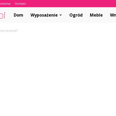
Reklama
Kontakt
ABCwnetrza.pl
Dom
Wyposażenie
Ogród
Meble
Wn
nie łazienki?