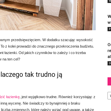
W
W
w
P
ztownym przedsięwzięciem. W dodatku szacując wysokość
O
. To z kolei prowadzi do znacznego przekroczenia budżetu.
r
ont łazienki. Od jakich czynników to zależy i co trzeba
a
w na ten cel?
D
laczego tak trudno ją
Ka
zić łazienkę
,
jest wyjątkowo trudne. Również korzystając z
inną wycenę. Nie świadczy to bynajmniej o braku
a liczba zmiennych, które należy wziąć pod uwagę, a także