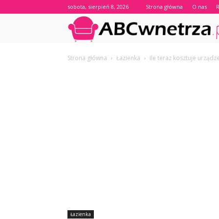
sobota, sierpień 8, 2026
Strona główna
O nas
Strona główna
Łazienka
Ile teraz kosztuje urządze
Łazienka