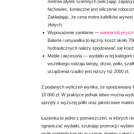
metrów płytek ściennych (wliczając zapasy), 
fachowiec, konieczne jest wliczenie roboci
Zakładając, że cena metra kafelków wynosi o
złotych.
Wyposażenie sanitarne —
wanna lub pryszn
Bateria i umywalka to łączny koszt około 
hydraulicznych należy spodziewać się koszt
Meble i akcesoria — wydatki w tej kategorii
wszelkiego rodzaju lampy, drzwi, półki, szafk
urządzenia rzadko jest niższy niż 2000 zł.
Z podanych wyliczeń wynika, że spodziewany k
10 000 zł. W praktyce jednak łatwo można wydać
sprzęty z wyższej półki oraz jakościowe materi
Łazienka to jedno z pomieszczeń, w których r
ograniczać wydatki, szukając promocji i wybie
osób rozkłada koszty w czasie, dzieląc całość