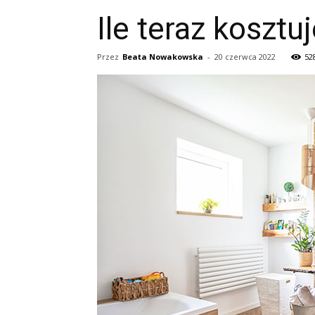
Ile teraz kosztu
Przez
Beata Nowakowska
-
20 czerwca 2022
52