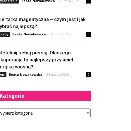
Beata Nowakowska
-
31 maja 2026
yposażenie
0
iertarka magentyczna – czym jest i jak
ybrać najlepszą?
Beata Nowakowska
-
31 marca 2026
orady
0
detchnij pełną piersią. Dlaczego
ekuperacja to najlepszy przyjaciel
lergika wiosną?
Beata Nowakowska
-
24 marca 2026
om
0
Kategorie
tegorie