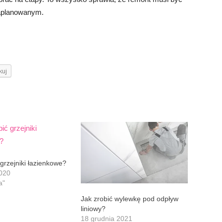
zaplanowanym.
kuj
 grzejniki łazienkowe?
2020
a"
Jak zrobić wylewkę pod odpływ
liniowy?
18 grudnia 2021