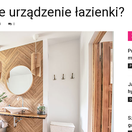
je urządzenie łazienki?
8
0
P
m
P
J
h
D
S
g