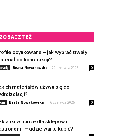
ZOBACZ TEŻ
rofile ocynkowane – jak wybrać trwały
ateriał do konstrukcji?
Beata Nowakowska
-
22 czerwca 2026
orady
0
akich materiałów używa się do
ydroizolacji?
Beata Nowakowska
-
16 czerwca 2026
om
0
zklanki w hurcie dla sklepów i
astronomii – gdzie warto kupić?