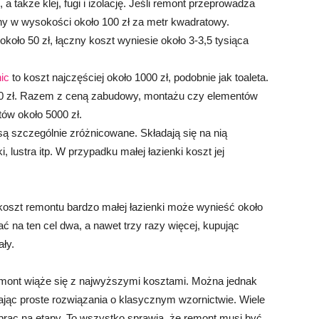
a także klej, fugi i izolację. Jeśli remont przeprowadza
zny w wysokości około 100 zł za metr kwadratowy.
koło 50 zł, łączny koszt wyniesie około 3-3,5 tysiąca
ic
to koszt najczęściej około 1000 zł, podobnie jak toaleta.
700 zł. Razem z ceną zabudowy, montażu czy elementów
ów około 5000 zł.
 są szczególnie zróżnicowane. Składają się na nią
i, lustra itp. W przypadku małej łazienki koszt jej
oszt remontu bardzo małej łazienki może wynieść około
 na ten cel dwa, a nawet trzy razy więcej, kupując
ały.
emont wiąże się z najwyższymi kosztami. Można jednak
rając proste rozwiązania o klasycznym wzornictwie. Wiele
 prac na etapy. To wszystko sprawia, że remont musi być